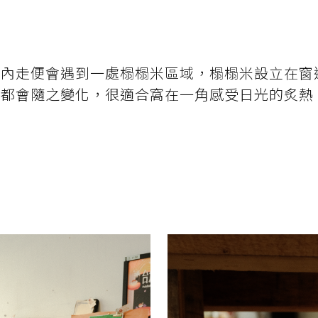
往內走便會遇到一處榻榻米區域，榻榻米設立在窗
影都會隨之變化，很適合窩在一角感受日光的炙熱