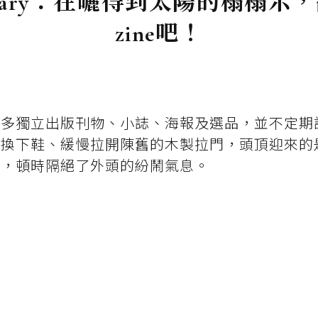
brary：在曬得到太陽的榻榻米
zine吧！
許多獨立出版刊物、小誌、海報及選品，並不定期
，換下鞋、緩慢拉開陳舊的木製拉門，頭頂迎來的
板，頓時隔絕了外頭的紛鬧氣息。