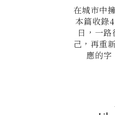
在城市中
本篇收錄
日，一路
己，再重
應的字