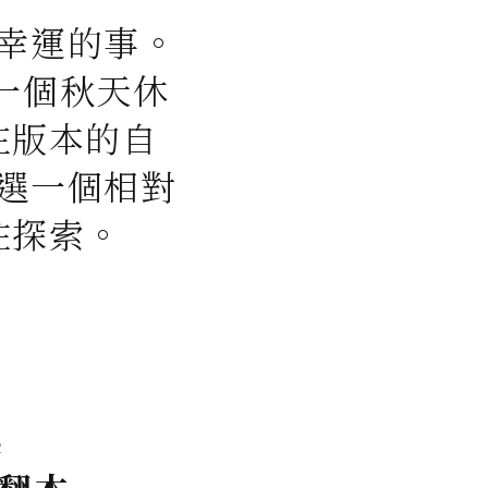
幸運的事。
一個秋天休
在版本的自
選一個相對
往探索。
e