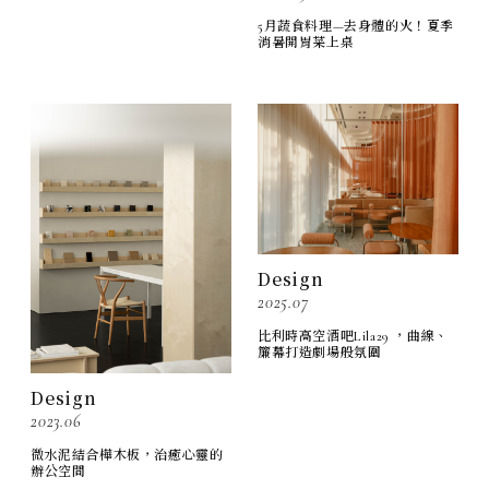
5月蔬食料理—去身體的火！夏季
消暑開胃菜上桌
Design
2025.07
比利時高空酒吧Lila29 ，曲線、
簾幕打造劇場般氛圍
Design
2023.06
微水泥結合樺木板，治癒心靈的
辦公空間