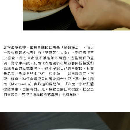
店裡最受歡迎、最被青睞的口味是「鮮蝦櫛瓜」，而另
一款極具義式代表性的「芝麻葉生火腿」，雖然獲得不
少喜愛，卻也會出現不被理解的聲音。這些見解的差
異，對小宇來說，反而代表著更多在地顧客開始接觸和
認識真正的義式風味。不過小宇說自己最喜歡的，其實
是名為「魚兒魚兒水中游」的比薩——以白醬為底，搭
配白鯷魚、吻仔魚與銀魚的層次組合，配上莫札瑞拉起
司（Mozzarella）與炸過的蘿勒碎：「市面上多以紅醬
披薩為主，白醬相對少見。這款白醬口味微酸，搭配魚
肉與酸豆，展現了濃厚的義式風味」他補充道。