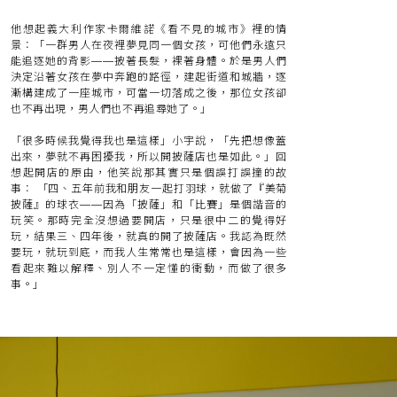
他想起義大利作家卡爾維諾《看不見的城市》裡的情
景：「一群男人在夜裡夢見同一個女孩，可他們永遠只
能追逐她的背影——披著長髮，裸著身體。於是男人們
決定沿著女孩在夢中奔跑的路徑，建起街道和城牆，逐
漸構建成了一座城市，可當一切落成之後，那位女孩卻
也不再出現，男人們也不再追尋她了。」
「很多時候我覺得我也是這樣」小宇說，「先把想像蓋
出來，夢就不再困擾我，所以開披薩店也是如此。」回
想起開店的原由，他笑說那其實只是個誤打誤撞的故
事： 「四、五年前我和朋友一起打羽球，就做了『美菊
披薩』的球衣——因為「披薩」和「比賽」是個諧音的
玩笑。那時完全沒想過要開店，只是很中二的覺得好
玩，結果三、四年後，就真的開了披薩店。我認為既然
要玩，就玩到底，而我人生常常也是這樣，會因為一些
看起來難以解釋、別人不一定懂的衝動，而做了很多
事。」