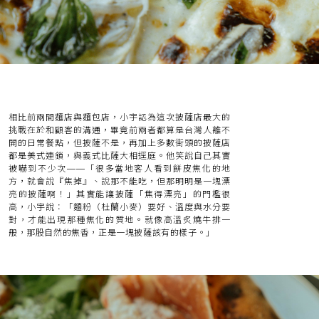
相比前兩間麵店與麵包店，小宇認為這次披薩店最大的
挑戰在於和顧客的溝通，畢竟前兩者都算是台灣人離不
開的日常餐點，但披薩不是，再加上多數街頭的披薩店
都是美式連鎖，與義式比薩大相逕庭。他笑說自己其實
被嚇到不少次——「很多當地客人看到餅皮焦化的地
方，就會說『焦掉』、說那不能吃，但那明明是一塊漂
亮的披薩啊！」其實能讓披薩「焦得漂亮」的門檻很
高，小宇說：「麵粉（杜蘭小麥）要好、溫度與水分要
對，才能出現那種焦化的質地。就像高溫炙燒牛排一
般，那股自然的焦香，正是一塊披薩該有的樣子。」