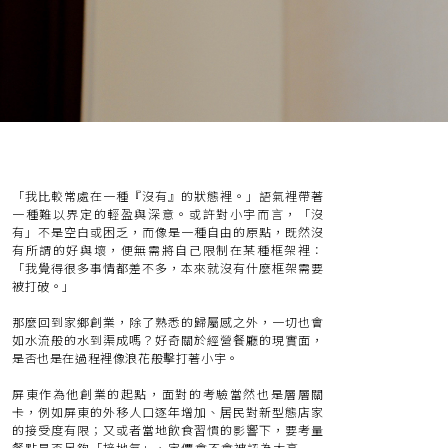
「我比較常處在一種『沒有』的狀態裡。」語氣裡帶著
一種難以界定的輕盈與深意。或許對小宇而言，「沒
有」不是空白或困乏，而像是一種自由的原點，既然沒
有所謂的好與壞，便無需將自己限制在某種框架裡：
「我覺得很多事情都差不多，本來就沒有什麼框架需要
被打破。」
那麼回到家鄉創業，除了熟悉的歸屬感之外，一切也會
如水流般的水到渠成嗎？好奇關於經營餐廳的現實面，
是否也是在過程裡像浪花般擊打著小宇。
屏東作為他創業的起點，面對的考驗當然也是層層關
卡，例如屏東的外移人口逐年增加、居民對新型態店家
的接受度有限；又或者當地飲食習慣的影響下，要考量