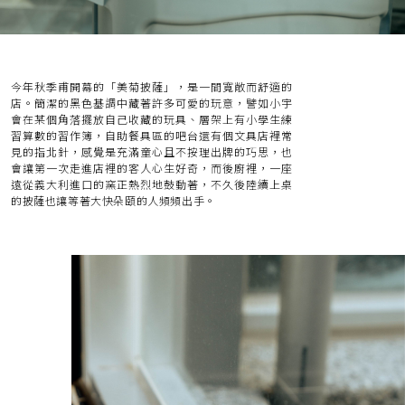
今年秋季甫開幕的「美菊披薩」，是一間寬敞而舒適的
店。簡潔的黑色基調中藏著許多可愛的玩意，譬如小宇
會在某個角落擺放自己收藏的玩具、層架上有小學生練
習算數的習作簿，自助餐具區的吧台還有個文具店裡常
見的指北針，感覺是充滿童心且不按理出牌的巧思，也
會讓第一次走進店裡的客人心生好奇，而後廚裡，一座
遠從義大利進口的窯正熱烈地鼓動著，不久後陸續上桌
的披薩也讓等著大快朵頤的人頻頻出手。