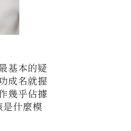
最基本的疑
功成名就握
作幾乎佔據
該是什麼模