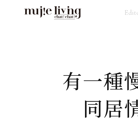
Edit
有一種
同居