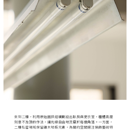
來到二樓，利用原始圓拱結構劃設出臥房與更衣室，
櫃體高度
刻意不及頂的作法，讓光線自由地流竄於每個角落。
一方面，
二樓私密場域保留鑲木地板元素，為簡約空間挹注裝飾藝術特