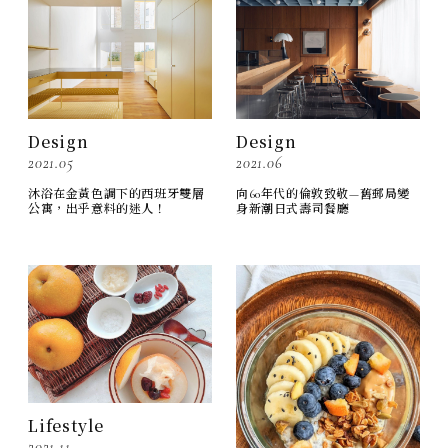
Design
Design
2021.05
2021.06
沐浴在金黃色調下的西班牙雙層
向60年代的倫敦致敬—舊郵局變
公寓，出乎意料的迷人！
身新潮日式壽司餐廳
Lifestyle
2021.11