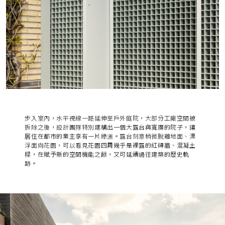
步入室內，水平視線一路延伸至戶外庭院，大部分工廠空間被
拆除之後，設計團隊特別
建構出一個大露台與寬廣的院子，讓
居住在都市的業主享有一片綠洲。
露台刻意稍微脫離地面、漂
浮面向花園，可以看見
花園四周幾乎是裸露的紅磚牆、混凝土
樑，在賦予新的空間機能之餘，又可延續過往建築的歷史軌
跡。