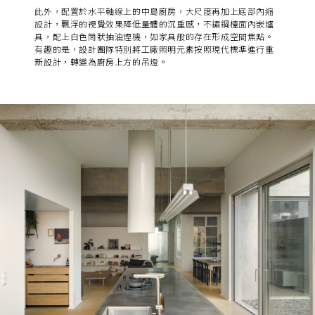
此外，配置於水平軸線上的
中島廚房
，大尺度再加上底部內縮
設計，
飄浮的視覺效果降低量體的沉重感
，不鏽鋼檯面內嵌爐
具，配上白色筒狀抽油煙機，如家具般的存在形成空間焦點。
有趣的是，
設計團隊特別將工廠照明元素按照現代標準進行重
新設計，轉變為廚房上方的吊燈。