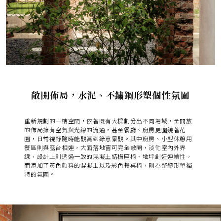
敞開佈局，水泥、不鏽鋼形塑個性氛圍
重新規劃的一樓空間，依著既有大樑劃分出不同場域，全開放
的佈局擁有空氣與光線的流通，甚至
餐廳、廚房更圍繞著花
園，日常視野隨時能觀賞到綠意景觀。
其中廚房、小型休憩用
餐區則與露台相連，
大面落地窗可完全敞開，淡化室內外界
線
，設計上則
透過一致的混凝土結構座椅、地坪創造連續性，
而添加了黃色顏料的混凝土以及彩色餐桌椅，則為整體形塑獨
特的氛圍。