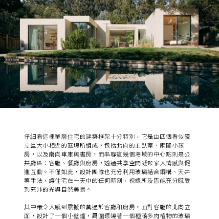
仔細看這棟單層住宅的建築框架十分特別，
它是由四個看似獨
立且大小相近的區塊所組成，包括北向的主臥室、兩間小孩
房，以及南向車庫與書房
，而串聯這幾個場域的中心點則是公
共廳區：客廳、餐廳與廚房，透過共享空間凝聚家人情感與促
進互動。不僅如此，
設計團隊也充分利用玻璃結合鋼構、天井
等手法，讓住宅在一天中的任何時刻，視線所及皆能充分感受
到充沛的光與自然美景。
其中最令人感到震撼的莫過於客廳和廚房，面對客廳的北向立
面，設計了一個小壁爐，周圍環繞著一個種滿多肉植物的玻璃