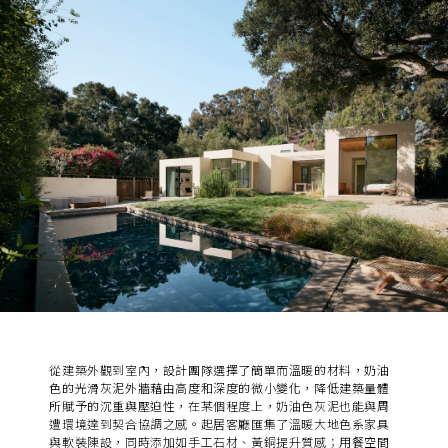
從建築外觀到室內，
設計團隊選擇了簡單而溫暖的材料，奶油
色的光滑灰泥外牆藉由高度和深度的微小變化，降低建築量體
所賦予的沉重與壓迫性
，在某個程度上，奶油色灰泥也能與周
遭環境達到契合協調之感。起居客廳匯集了溫暖大地色系家具
與軟裝陳設，同時添加如手工石材、黃銅提升質感；
用餐空間