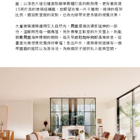
屋；以淺色大理石檯面和簡單櫥櫃打造的廚房裡，更有著高達
15英尺高的玻璃結構牆，放眼望去是一片千層樹，規律的框架
比例，猶如教堂般的氣勢，也為光線帶來更多變的視覺效果。
大量玻璃建築運用引入自然光，周圍環境彷彿家延伸的一部
分，溫暖照亮每一個角落，另外像是主臥室的大天窗上，則能
俯瞰周圍海岸橡樹的樹枝
，每天早晨甦醒睜開眼滿是綠意，這
畫面光是想像就覺得好幸福！走出戶外，建築東側還擁有一個
帶圍牆的庭院以及游泳池，為兩個孩子提供私人遊樂空間。