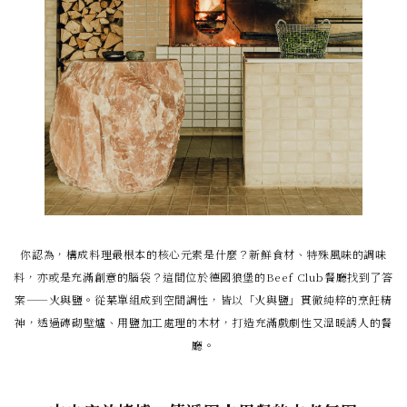
你認為，構成料理最根本的核心元素是什麼？新鮮食材、特殊風味的調味
料，亦或是充滿創意的腦袋？這間位於德國狼堡的Beef Club餐廳找到了答
案——火與鹽。從菜單組成到空間調性，皆以「火與鹽」貫徹純粹的烹飪精
神，透過磚砌壁爐、用鹽加工處理的木材，打造充滿戲劇性又溫暖誘人的餐
廳。