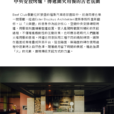
中央安放烤爐，傳遞圍火用餐的古老氛圍
Beef Club餐廳位於狼堡的福斯汽車總部園區中，前身同樣也是
一間餐廳，經過Ester Bruzkus Architekten建築事務所重新翻
修。以「火與鹽」的意象作為設計核心，
空間中央安排磚砌烤
爐，用餐區則圍繞著壁爐設置，客人能隨時觀賞到精彩的烹飪
過程，不僅增進戲劇性的互動效果，也呼應古老時代人們圍著
火堆用餐的意境。
烤爐也特意採用三種不同的燒制磚頭，鋪陳
在牆面或是堆疊成架高平台，
這些釉面、無釉面的磚在使用過
程中逐漸烤上自然色澤，隨著歲月留下時間的美感，藉此強調
「火」的元素，展現傳統烹飪方式的力量。