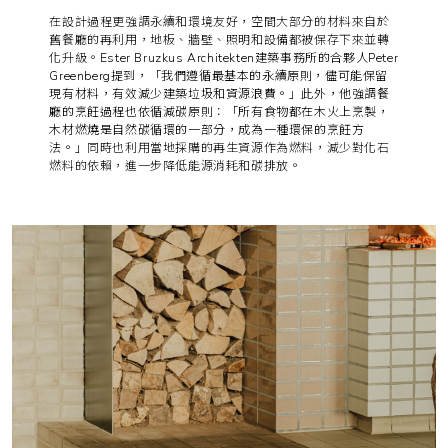
在設計過程更強調永續和環境友好，空間大部分的材料來自於
舊餐廳的再利用，地板、牆壁、照明和設備都被保存下來並轉
化升級。
Ester Bruzkus Architekten建築事務所的合夥人Peter
Greenberg提到，「我們遵循最基本的永續原則，儘可能保留
現有材料，有效減少建築垃圾和資源浪費。」此外，他強調餐
廳的烹飪過程也依循減碳原則：「所有食物都在木火上烹製，
木材燃燒是自然碳循環的一部分，成為一種環保的烹飪方
法。」
同時也利用當地採購的再生資源作為燃料，減少對化石
燃料的依賴，進一步降低能源消耗和碳排放。