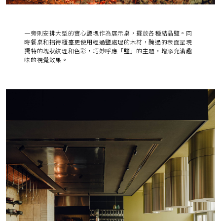
一旁則安排大型的實心鹽塊作為展示桌，擺放各種結晶鹽。
同
時餐桌和招待櫃臺更使用經過鹽處理的木材，醃過的表面呈現
獨特的塊狀紋理和色彩，巧妙呼應「鹽」的主題，增添充滿趣
味的視覺效果。