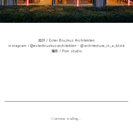
設計 /
Ester Bruzkus Architekten
instagram /
@esterbruzkusarchitekten
、
@architecture_in_a_blink
攝影 /
Pion studio
Continue reading...