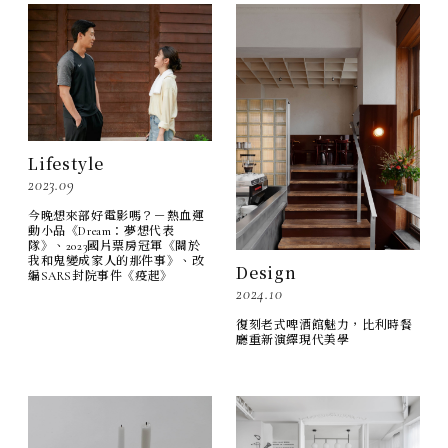
Lifestyle
2023.09
今晚想來部好電影嗎？－熱血運
動小品《Dream：夢想代表
隊》、2023國片票房冠軍《關於
我和鬼變成家人的那件事》、改
Design
編SARS封院事件《疫起》
2024.10
復刻老式啤酒館魅力，比利時餐
廳重新演繹現代美學