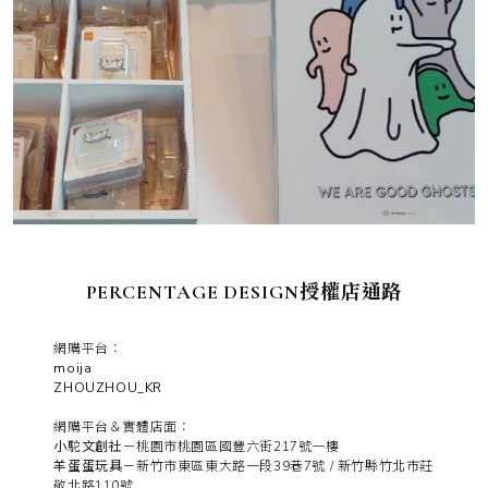
PERCENTAGE DESIGN授權店通路
網購平台：
moija
ZHOUZHOU_KR
網購平台＆實體店面：
小駝文創社
－桃園市桃園區國豐六街217號一樓
羊蛋蛋玩具
－新竹市東區東大路一段39巷7號 / 新竹縣竹北市莊
敬北路110號