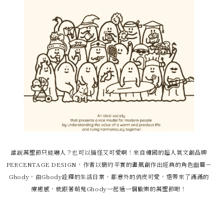
誰說萬聖節只能嚇人？也可以搞怪又可愛啊！來自韓國的超人氣文創品牌
PERCENTAGE DESIGN，作者以簡約平實的畫風創作出經典的角色幽靈－
Ghody，由Ghody詮釋的生活日常，都意外的俏皮可愛，還帶來了滿滿的
療癒感，就跟著萌鬼Ghody一起過一個歡樂的萬聖節吧！