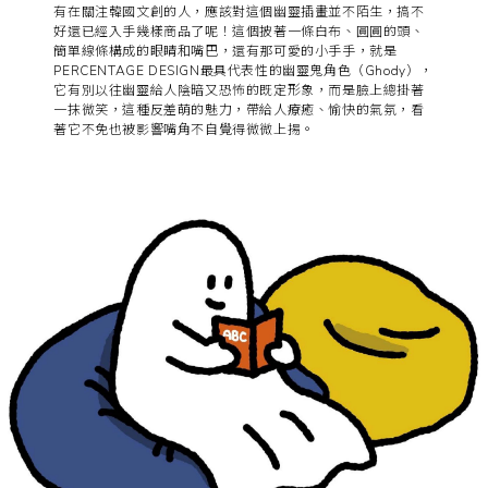
有在關注韓國文創的人，應該對這個幽靈插畫並不陌生，搞不
好還已經入手幾樣商品了呢！這個披著一條白布、圓圓的頭、
簡單線條構成的眼睛和嘴巴，還有那可愛的小手手，就是
PERCENTAGE DESIGN最具代表性的幽靈鬼角色（Ghody），
它有別以往幽靈給人陰暗又恐怖的既定形象，而是臉上總掛著
一抹微笑，這種反差萌的魅力，帶給人療癒、愉快的氣氛，看
著它不免也被影響嘴角不自覺得微微上揚。