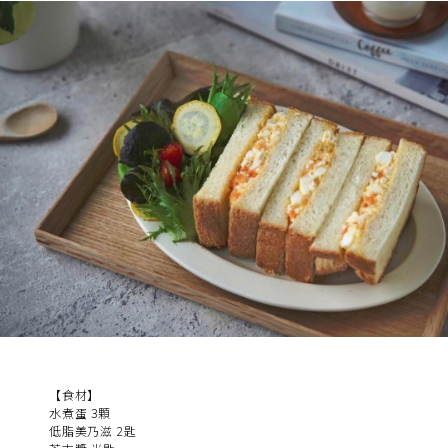
【食材】
水煮蛋 3顆
低脂美乃滋 2匙