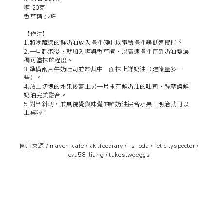
糖 20克
香草精 少許
【作法】
1.將冷藏過的鮮奶油放入攪拌碗中以電動攪拌器低速攪拌。
2.一旦起泡後，就加入糖與香草精，以高速攪拌直到奶油變濃
稠可塗抹的程度。
3.準備兩片牛奶吐司並於其中一面抹上鮮奶油（建議量多一
些）。
4.放上切塊的水果後蓋上另一片抹有鮮奶油的吐司，輕壓讓鮮
奶油完美融合。
5.對半斜切，兼具視覺與味覺的鮮奶油綜合水果三明治就可以
上桌啦！
圖片來源 /
maven_cafe
/
aki.foodiary
/
_s_oda
/
felicityspector
/
eva58_liang
/
takestwoeggs