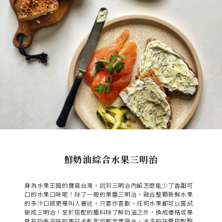
鮮奶油綜合水果三明治
身為水果王國的寶島台灣，說到三明治內餡怎麼能少了香甜可
口的水果口味呢！除了一般的果醬三明治，融合整顆新鮮水果
的多汁口感更是叫人著迷，只要你喜歡，任何水果都可以嘗試
做成三明治！至於搭配的醬料除了鮮奶油之外，換成優格或是
具有奶香滋味的馬茲卡彭起司都非常適合，冰涼的抹醬搭配酸