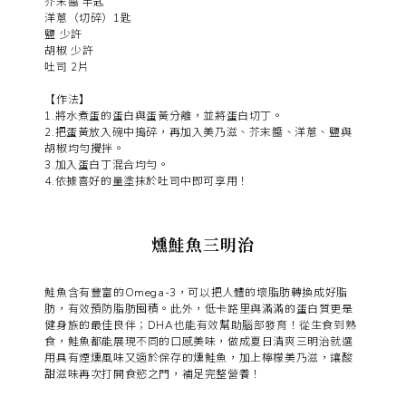
芥末醬 半匙
洋蔥（切碎）1匙
鹽 少許
胡椒 少許
吐司 2片
【作法】
1.將水煮蛋的蛋白與蛋黃分離，並將蛋白切丁。
2.把蛋黃放入碗中搗碎，再加入美乃滋、芥末醬、洋蔥、鹽與
胡椒均勻攪拌。
3.加入蛋白丁混合均勻。
4.依據喜好的量塗抹於吐司中即可享用！
燻鮭魚三明治
鮭魚含有豐富的Omega-3，可以把人體的壞脂肪轉換成好脂
肪，有效預防脂肪囤積。此外，低卡路里與滿滿的蛋白質更是
健身族的最佳良伴；DHA也能有效幫助腦部發育！從生食到熟
食，鮭魚都能展現不同的口感美味，做成夏日清爽三明治就選
用具有煙燻風味又適於保存的燻鮭魚，加上檸檬美乃滋，讓酸
甜滋味再次打開食慾之門，補足完整營養！