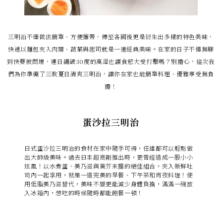
三明治不僅做法簡單、方便攜帶，傳至各國後更是衍生出多樣的特色美味，
快速以麵包夾入肉類、蔬菜與起司就是一道經典美味。在家的日子不僅無聊
到快要被悶壞，連日飆破30度的高溫也讓食慾大受打擊嗎？別擔心，這次我
們為你準備了三款夏日清爽三明治，讓你在家也能簡單料理、優雅享受無負
擔！
蛋沙拉三明治
日式蛋沙拉三明治的食材在家中隨手可得，任誰都可以輕鬆做
出大師級美味。過去日本超商剛推出時，更曾經造成一股小小
炫風！以水煮蛋、美乃滋與黃芥末醬的絕佳組合，夾入新鮮吐
司內一起享用，就是一道完美的早餐、下午茶和宵夜料理！使
用低脂美乃滋替代，美味不變更能減少身體負擔，滿滿一碗放
入冰箱內，想吃的時候隨時都能飽餐一頓！