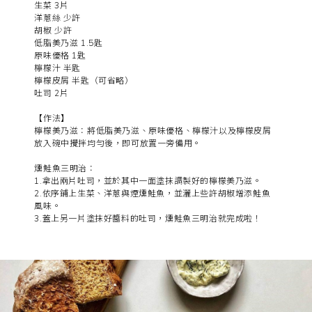
生菜 3片
洋蔥絲 少許
胡椒 少許
低脂美乃滋 1.5匙
原味優格 1匙
檸檬汁 半匙
檸檬皮屑 半匙（可省略）
吐司 2片
【作法】
檸檬美乃滋：將低脂美乃滋、原味優格、檸檬汁以及檸檬皮屑
放入碗中攪拌均勻後，即可放置一旁備用。
燻鮭魚三明治：
1.拿出兩片吐司，並於其中一面塗抹調製好的檸檬美乃滋。
2.依序鋪上生菜、洋蔥與煙燻鮭魚，並灑上些許胡椒增添鮭魚
風味。
3.蓋上另一片塗抹好醬料的吐司，燻鮭魚三明治就完成啦！