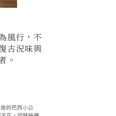
為風行，不
復古況味與
者。
s改造的巴西小公
到天花，同時映襯