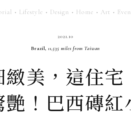
orial
Lifestyle
Design
Home
Art
Even
2021.10
Brazil,
11,535 miles from Taiwan
細緻美，這住宅
驚艷！巴西磚紅