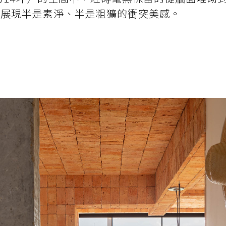
準展現半是素淨、半是粗獷的衝突美感。