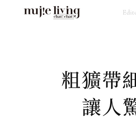
Edit
粗獷帶
讓人