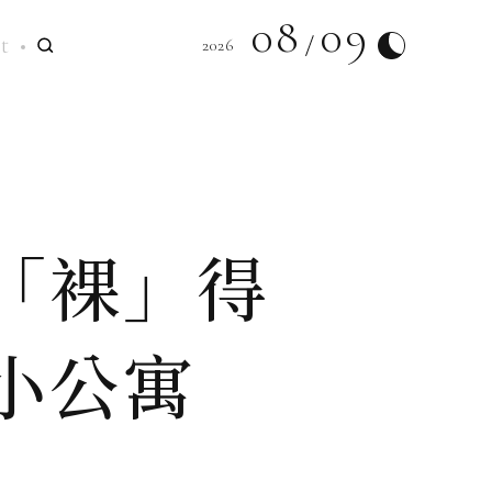
08
09
t
2026
「裸」得
小公寓