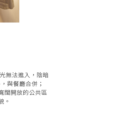
採光無法進入，陰暗
廚房，與餐廳合併；
寬闊開放的公共區
貌。