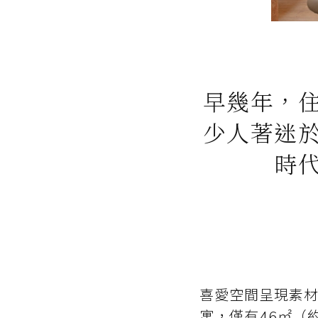
早幾年，
少人著迷
時
喜愛空間呈現素材原
寓，僅有46㎡（