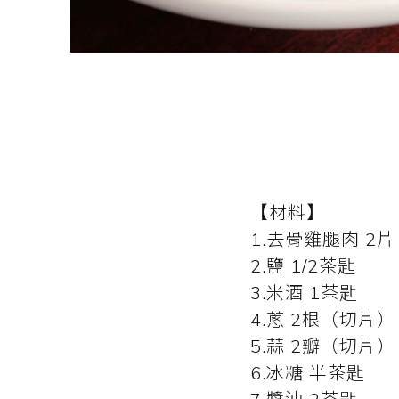
【材料】
1.去骨雞腿肉 2
2.鹽 1/2茶匙
3.米酒 1茶匙
4.蔥 2根（切片）
5.蒜 2瓣（切片）
6.冰糖 半茶匙