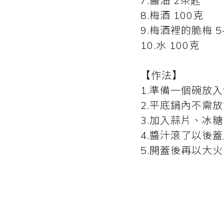
7.醬油 2茶匙
8.梅酒 100克
9.梅酒裡的脆梅 5
10.水 100克
【作法】
1.準備一個碗放
2.平底鍋內不需
3.加入蒜片、冰
4.醬汁滾了以後蓋
5.開蓋後再以大