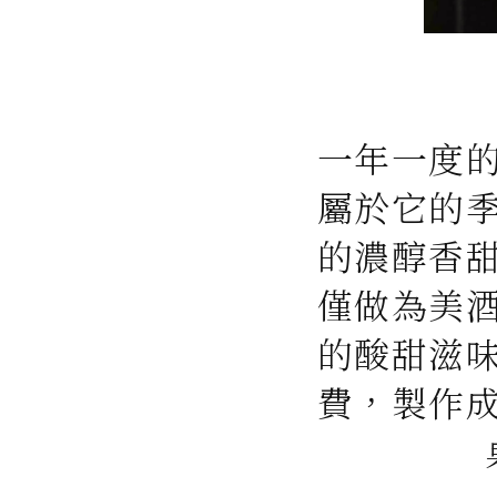
一年一度
屬於它的
的濃醇香
僅做為美
的酸甜滋
費，製作