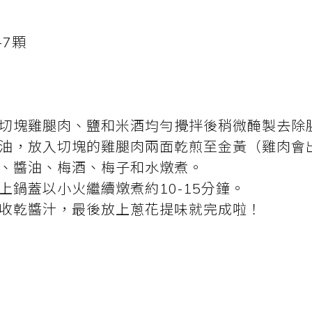
-7顆
入切塊雞腿肉、鹽和米酒均勻攪拌後稍微醃製去除
放油，放入切塊的雞腿肉兩面乾煎至金黃（雞肉會
糖、醬油、梅酒、梅子和水燉煮。
上鍋蓋以小火繼續燉煮約10-15分鐘。
火收乾醬汁，最後放上蔥花提味就完成啦！