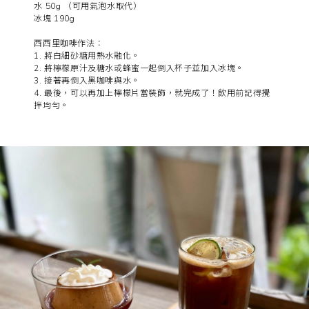
水 50g （可用氣泡水取代）
冰塊 190g
西西里咖啡作法：
1. 將白細砂糖用熱水融化。
2. 將檸檬原汁及糖水或蜂蜜一起倒入杯子並加入冰塊。
3. 接著再倒入黑咖啡與水。
4. 最後，可以再加上檸檬片當裝飾，就完成了！飲用前記得攪
拌均勻。