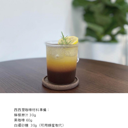
西西里咖啡材料準備：
檸檬原汁 30g
黑咖啡 60g
白細砂糖 30g（可用蜂蜜取代）