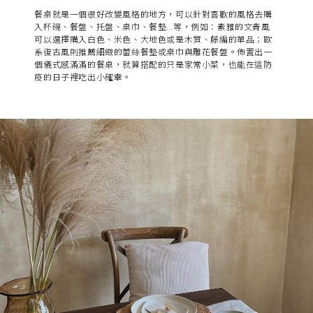
餐桌就是一個很好改變風格的地方，可以針對喜歡的風格去購
入杯碗、餐盤、托盤、桌巾、餐墊…等，例如：素雅的文青風
可以選擇購入白色、米色、大地色或是木質、藤編的單品；歐
系復古風則推薦細緻的蕾絲餐墊或桌巾與雕花餐盤。佈置出一
個儀式感滿滿的餐桌，就算搭配的只是家常小菜，也能在這防
疫的日子裡吃出小確幸。