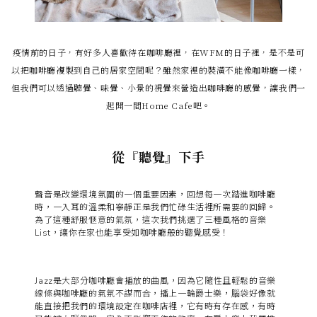
疫情前的日子，有好多人喜歡待在咖啡廳裡，在WFM的日子裡，是不是可
以把咖啡廳複製到自己的居家空間呢？雖然家裡的裝潢不能像咖啡廳一樣，
但我們可以透過聽覺、味覺、小景的視覺來營造出咖啡廳的感覺，讓我們一
起開一間Home Cafe吧。
從『聽覺』下手
聲音是改變環境氛圍的一個重要因素，回想每一次踏進咖啡廳
時，一入耳的溫柔和寧靜正是我們忙碌生活裡所需要的回歸。
為了這種舒服愜意的氣氛，這次我們挑選了三種風格的音樂
List，讓你在家也能享受如咖啡廳般的聽覺感受！
Jazz是大部分咖啡廳會播放的曲風，因為它隨性且輕鬆的音樂
線條與咖啡廳的氣氛不謀而合，播上一輪爵士樂，腦袋好像就
能直接把我們的環境設定在咖啡店裡，它有時有存在感，有時