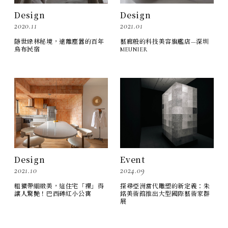
Design
Design
2020.11
2021.01
隱世綠林秘境，遠離塵囂的百年
藝廊般的科技美容旗艦店—深圳
烏布民宿
MEUNIER
Design
Event
2021.10
2024.09
粗獷帶細緻美，這住宅「裸」得
探尋亞洲當代雕塑的新定義：朱
讓人驚艷！巴西磚紅小公寓
銘美術館推出大型國際藝術家群
展