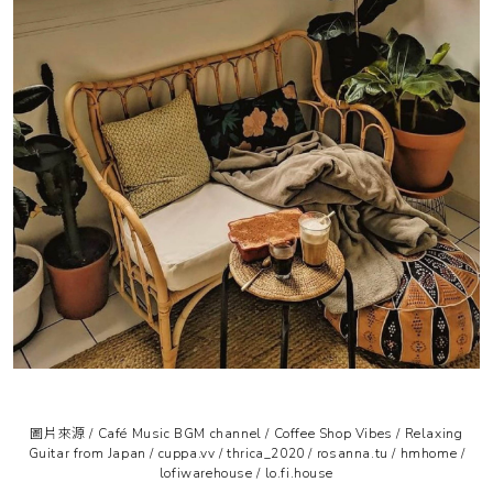
圖片來源 / Café Music BGM channel / Coffee Shop Vibes / Relaxing
Guitar from Japan /
cuppa.vv
/
thrica_2020
/
rosanna.tu
/
hmhome
/
lofiwarehouse
/
lo.fi.house