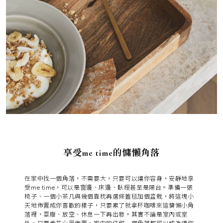
享受me time的慵懶角落
在家中找一個角落，不需要大，只要可以讓你容身，安靜地享
受me time，可以是窗邊、床邊、臥榻甚至是陽台。準備一張
椅子、一個小茶几與幾個靠枕再選條蓋毯加個盆栽，將這塊小
天地佈置成你喜歡的樣子，只要累了就拿杯咖啡來這慵懶小角
落裡，耍廢、放空、休息一下再出發。其實不論是室內或室