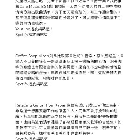
又能被大腦忽略，完全不影響工作的效率。在爵士樂上我們推
薦Café Music BGM這個頻道，因為它從廣大的爵士樂中依照
情境分類出歌曲清單，有下雨天適合聽的；有工作適合聽的，
甚至連星期幾聽哪些都幫你分類好了，可以隨著心情與當下手
邊的事情去挑選。
Youtube播放請點這！
Spotify播放請點這！
Coffee Shop Vibes則是比較都會迷幻的音樂，存在感略重，會
讓人不自覺的擁有一副瞇瞇眼及上揚一邊嘴角的表情，泡著咖
啡的身體也會跟著音樂的節奏晃動，適合在不想喝醉的傍晚搭
配略略昏暗的燈光，就像微醺的走進酒吧，嘿！這就是體內自
備酒精的感覺，喝咖啡也能如此。
Spotify播放請點這！
Relaxing Guitar from Japan這個音樂List都是吉他聲為主，
非常適合想要安靜工作或讀書的人，完全不會打擾到你的思
緒，甚至還能幫助你正向的思考，腦海裡全是舒服美好的畫
面。也因為這個清單裡幾乎都是輕輕柔柔又乾淨的吉他聲，如
果靜不下來也可以透過這個清單讓自己平靜一些，若是不忙，
閉著眼發呆，咖啡喝著喝著可能也會睡著喔。
Spotify播放請點這！