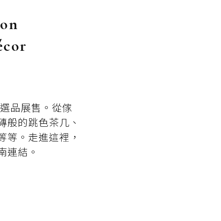
ion
écor
家的選品展售。從傢
磚般的跳色茶几、
等等。走進這裡，
南連結。