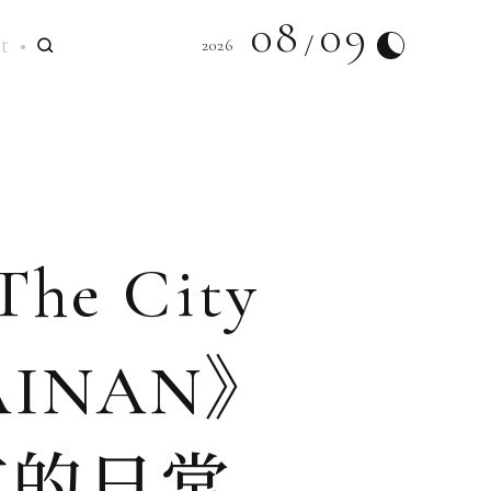
08
09
t
2026
 City
—TAINAN》
市的日常