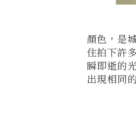
顏色，是
住拍下許
瞬即逝的
出現相同