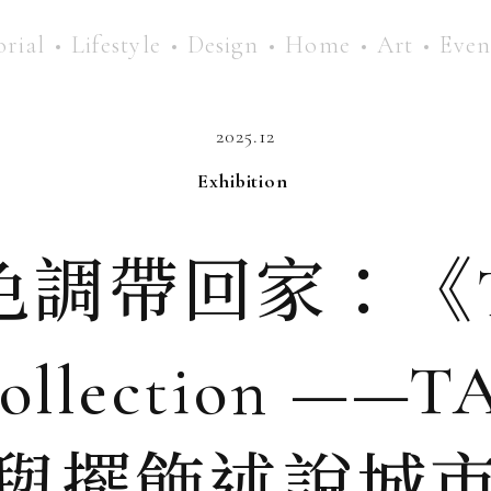
orial
Lifestyle
Design
Home
Art
Even
2025.12
Exhibition
調帶回家：《The
Collection —
與擺飾述說城