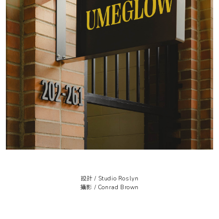
設計 /
Studio Roslyn
攝影 /
Conrad Brown