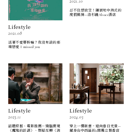
2021.10
忍不住想放空！鑲嵌地中海式的
度假風情—洛杉磯Alsace酒店
Lifestyle
2021.08
活著不愛要幹嘛？我沒有談的那
場戀愛 I missed you
Lifestyle
Lifestyle
2023.11
2024.03
話題綜藝、電影推薦－燒腦實境
穿上一襲新意，迎向春日光景—
《魔鬼的計謀》、懸疑反轉《消
藏身台中西區的2間獨立製香店