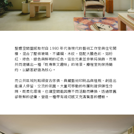
整體空間靈感取材自 1980 年代後現代的藝術工作室與住宅閣
樓，混合了
壓條玻璃、不鏽鋼、木紋，搭配大膽色彩
，如粉
紅、綠色、銀色與鮮明的紅色。這些元素並非單純裝飾，而是
共同建構出一種「既專業又趣味」的場景。
療程室則保持簡
約，以顧客舒適為核心。
而公共區域則點綴復古傢俱、典藏藝術印刷品與植栽，創造出
能讓人停留、交流的氛圍。
大量可移動的布簾則提供彈性分
隔，既柔化環境，也讓空間能因應不同活動而轉換，透過懷舊
卻新鮮的語彙，營造一種帶有親切感又充滿驚喜的體驗。