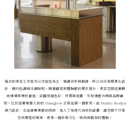
過去的美容工作室多以功能性為主，強調效率與動線，所以往往是標準化設
計、簡約色調與冷調照明。隨著顧客對體驗感的要求提升，美容空間逐漸轉
向情境美學的營造，試圖透過色彩、材質與氛圍，引發情感共鳴與品牌識
別。位於溫哥華唐人街的 Umeglow 正是這樣一個案例。由 Studio Roslyn
操刀設計，在延續專業感的同時，加入了後現代俏皮的語彙，讓空間不只是
完成療程的場域，更是一種參與文化、時尚與藝術的體驗。