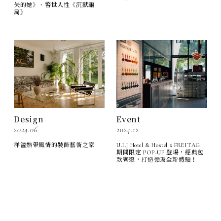
失的她》、警世人性《沉默騙
局》
Design
Event
2024.06
2024.12
洋溢熱帶風情的裝飾藝術之家
U.I.J Hotel & Hostel x FREITAG
期間限定 POP-UP 登場，經典包
款齊聚，打造循環全新體驗！