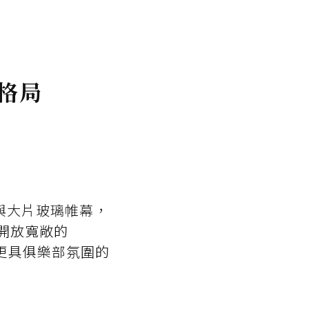
格局
構與大片玻璃帷幕，
開放寬敞的
、更具俱樂部氛圍的