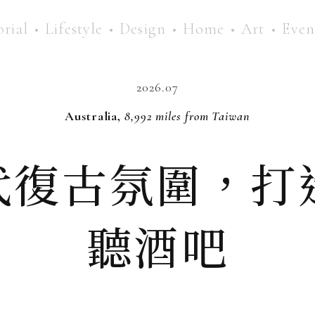
orial
Lifestyle
Design
Home
Art
Even
2026.07
Australia,
8,992 miles from Taiwan
年代復古氛圍，打
聽酒吧