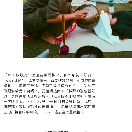
「那DJ放歌為什麼還要戴耳機？」回到最初的好奇，
Howard說：「因為要聽另一首要進的歌啊，不然妳來聽
聽看」，那個下午我也淺學了幾分鐘的對拍，「DJ的工
作跟酒精分不開嗎？」我繼續追問，「微醺的狀態蠻好
的，身體律動也比較放鬆，但是真的不能喝太多，我有
一次喝到太茫，不小心把上一個DJ的音樂切斷，我馬上
酒醒耶，趕快技巧性的掩蓋過去，然後整場演出都用意
志力在撐著哈哈哈哈」Howard邊放音樂邊說著。