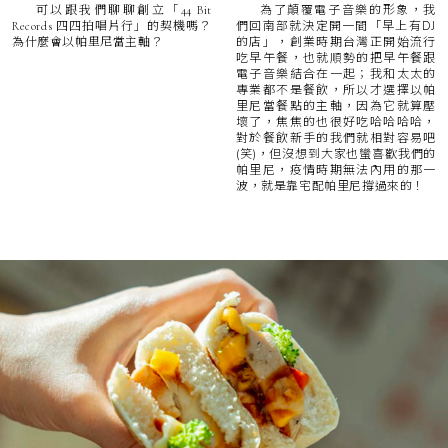
為了顛覆電子音樂的形象，我
可以跟我們聊聊創立「44 Bit
們回南部就決定開一間「早上有DJ
Records 四四拍唱片行」的契機嗎？
的店」，創業時期台灣正開始流行
為什麼會以帕里尼當主軸？
吃早午餐，也就順勢的把早午餐跟
電子音樂結合在一起；我和太太的
專業都不是餐飲，所以才選擇以帕
里尼當餐點的主軸，因為它就算壓
壞了，焦焦的也很好吃哈哈哈哈，
對於餐飲新手的我們就相對容易吧
(笑)，但沒想到大家也蠻喜歡我們的
帕里尼，疫情時期無法內用的那一
波，就是靠宅配帕里尼撐過來的！