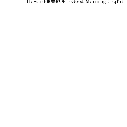
Howard推薦歌單 - Good Mornrng！44Bit