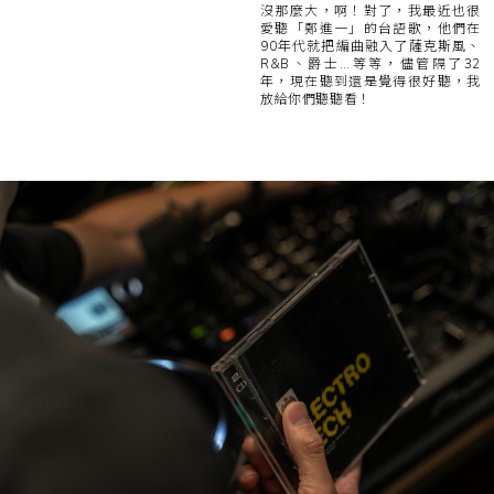
沒那麼大，啊！對了，我最近也很
愛聽「鄭進一」的台語歌，他們在
90年代就把編曲融入了薩克斯風、
R&B、爵士…等等，儘管隔了32
年，現在聽到還是覺得很好聽，我
放給你們聽聽看！