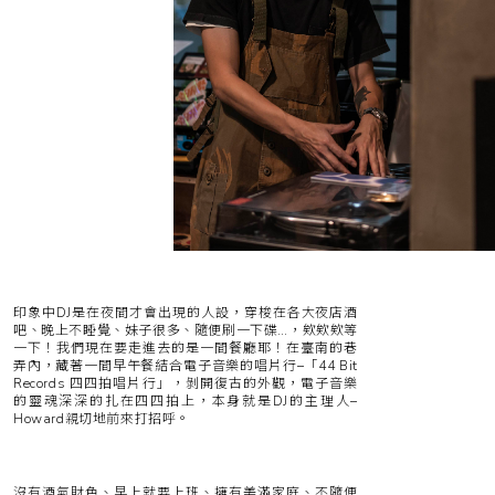
印象中DJ是在夜間才會出現的人設，穿梭在各大夜店酒
吧、晚上不睡覺、妹子很多、隨便刷一下碟…，欸欸欸等
一下！我們現在要走進去的是一間餐廳耶！在臺南的巷
弄內，藏著一間早午餐結合電子音樂的唱片行–「44 Bit
Records 四四拍唱片行」，剝開復古的外觀，電子音樂
的靈魂深深的扎在四四拍上，本身就是DJ的主理人–
Howard親切地前來打招呼。
沒有酒氣財色、早上就要上班、擁有美滿家庭、不隨便