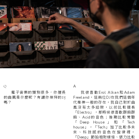
A
Q
我很喜歡Erol Alkan和Adam
電子音樂的類別很多，你擅長
Freeland，這兩位DJ在我們這個年
的曲風是什麼呢？有讓你崇拜的DJ
代是神一般的存在，我自己對於曲
嗎？
風沒有太多設限，以前比較擅長
「Electro」，那時候很喜歡酥麻酥
麻、Acid的音色；後期比較常聽
「Deep House」和「Tech
house」，「Tech」加了比較多未
來、科技感的音色在旋律裡，
「Deep」節拍相對緩慢、張力比較