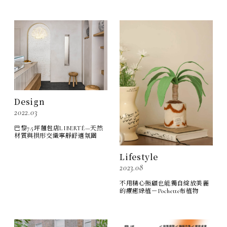
Design
2022.03
巴黎7.5坪麵包店LIBERTÉ—天然
材質與拱形交織寧靜舒適氛圍
Lifestyle
2023.08
不用精心照顧也能獨自綻放美麗
的療癒綠植－Pochette布植物