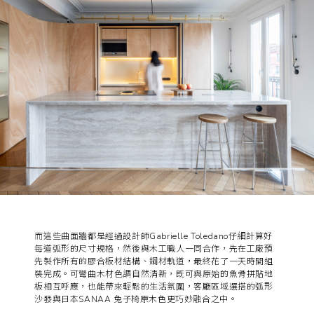
而這些曲面牆都是經過設計師Gabrielle Toledano仔細計算好
每道弧形的尺寸規格，然後與木工職人一同合作，先在工廠預
先製作所有的膠合板材結構、鋼材軌道，最終花了一天時間組
裝完成。可彎曲木材色調自然清新，既可與原始的魚骨拼貼地
板相互呼應，也能帶來輕鬆的生活氛圍，客廳區域選搭的弧形
沙發與日本SANAA 兔子椅原木色更巧妙融合之中。