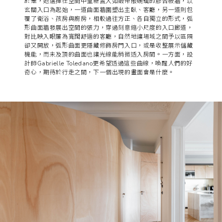
於是，她選擇在空間中重新置入如緞帶般蜿蜒的膠合板牆，以
玄關入口為起始，一道曲面牆圍塑出主臥、客廳，另一道則包
覆了衛浴、孩房與廚房，相較過往方正、各自獨立的形式，弧
形曲面牆發展出空間的張力，穿過刻意縮小尺度的入口廊道，
對比映入眼簾為寬闊舒適的客廳，自然地讓場域之間予以區隔
卻又開放，弧形曲面更隱藏修飾房門入口，或是收整展示儲藏
機能，而未及頂的曲面也讓光線能稍微透入房間。一方面，設
計師Gabrielle Toledano更希望透過這些曲線，喚醒人們的好
奇心，期待於行走之間，下一個出現的畫面會是什麼。