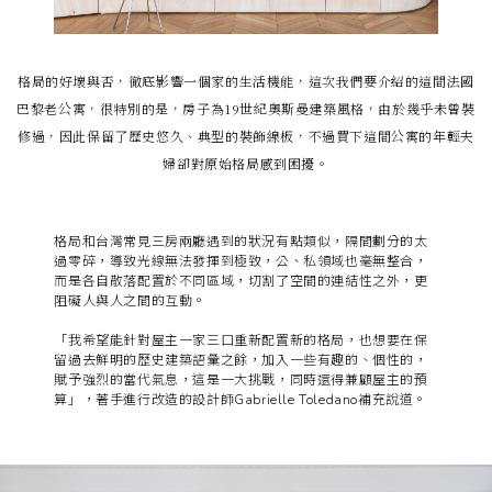
格局的好壞與否，徹底影響一個家的生活機能，這次我們要介紹的這間法國
巴黎老公寓，很特別的是，房子為19世紀奧斯曼建築風格，由於幾乎未曾裝
修過，因此保留了歷史悠久、典型的裝飾線板，不過買下這間公寓的年輕夫
婦卻對原始格局感到困擾。
格局和台灣常見三房兩廳遇到的狀況有點類似，隔間劃分的太
過零碎，導致光線無法發揮到極致，公、私領域也毫無整合，
而是各自散落配置於不同區域，切割了空間的連結性之外，更
阻礙人與人之間的互動。
「我希望能針對屋主一家三口重新配置新的格局，也想要在保
留過去鮮明的歷史建築語彙之餘，加入一些有趣的、個性的，
賦予強烈的當代氣息，這是一大挑戰，同時還得兼顧屋主的預
算」，著手進行改造的設計師Gabrielle Toledano補充說道。