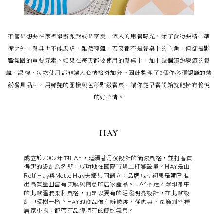
不管是想要在家裡舉辦派對或是享受一個人的用餐時光，除了食物要精心準
備之外，餐具也不能馬虎，雖然碗盤、刀叉都不是餐桌上的主角，但卻是影
響氛圍的重要元素。如果在每天都要使用的餐桌上，加上幾個繽紛療癒的餐
盤、湯碗，每次使用都能讓人心情格外加分。因此整理了3個你必須認識的繽
紛餐具品牌，用鮮艷的圖樣與色彩點綴餐桌，讓你從早餐開始就能擁有愉悅
的好心情。
HAY
成立於2002年的HAY，延續著丹麥設計的簡潔風格，並打著買
得起的設計為名號，成功地在國際市場上打響聲量。HAY是由
Rolf Hay與Mette Hay夫婦共同創立，品牌成立初衷是期望推
出高質量且富有美感與創意的居家產品。HAY不走大眾印象中
的北歐溫潤柔和風格，而是以獨有的活潑明亮設計，在北歐設
計中獨樹一格。HAY的商品很有辨識度，從家具、家飾到各種
居家小物，都帶有品牌特有的簡約氣息。