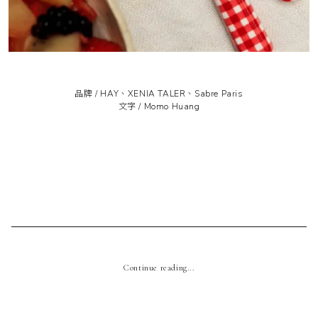
品牌 /
HAY
、
XENIA TALER
、
Sabre Paris
文字 / Momo Huang
Continue reading...