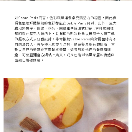
對Sabre Paris而言，色彩就是讓餐桌充滿活力的秘密，因此像
調色盤般鮮豔繽紛的色彩都能在Sabre Paris見到；此外，更大
膽地將格子、條紋、花朵、圓點和傳統法式印花…等各式圖樣
都印製在壓克力握柄上，且握柄的形狀也是以最符合人體工學
的握取方式去研發設計。非常推薦Sabre Paris給對擺盤總有不
同想法的人，將多種元素交互混搭，顛覆餐桌原有的樣貌，重
新以自己的美感來定義餐桌美學。如果對於他們的餐具有興
趣，可至
亞洲官方網站
上購買，或是也能到瑪黑家居的實體店
面親自觸碰體驗。