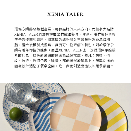
XENIA TALER
環保永續將是每種產業、每個品牌的未來方向，而加拿大品牌
XENIA TALER洞燭先機推出竹纖維餐具，重新利用竹製傢俱與
筷子製造商的廢料，將其磨製成粉加入玉米澱粉及食品級樹
脂，混合後模製成餐具，具有可生物降解的特性，對於環保永
續有著革命性的進步。而且XENIA TALER也一改對環保原始樸
素的印象，以色彩繽紛的圖案為品牌標誌，舉凡：格紋、條
紋、波浪、幾何色塊、噴墨，都能躍然於餐具上，簡單活潑的
圖樣設計活絡了餐桌空間，進一步更創造出愉快的用餐氛圍。