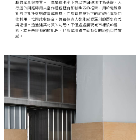
廳的家具與佈置。」
像是在卡座下方以煙囪磚塊作為基礎，人
行道的鋪路磚用來當作麵包櫃台和咖啡區的框架，用於電線穿
孔的沖孔托盤則改造成燈具。而原有建築拆下的紅磚也重新回
收利用，堆砌成收銀台，讓每位客人都能感受深刻的歷史意義
與記憶。透過建築材質的勾勒，不僅處處展現城市樣貌的縮
影，本身未經修飾的肌理，也形塑粗獷主義特有的原始自然質
感。