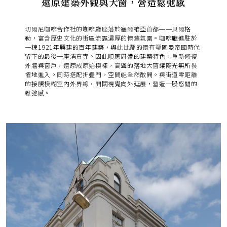
還原建築外觀與大窗，營造鬆弛感
切爾尼咖啡合作社的咖啡廳座落於塞爾維亞首都——貝爾格
勒，富含歷史文化的街區流露濃厚的懷舊氛圍。
咖啡廳進駐於
一棟1921年興建的百年建築，與此比鄰的還有鄂圖曼帝國時代
留下的最後一座清真寺。因此順應周遭的建築特色，重新修復
外牆與窗戶，還原成原始模樣，高聳的落地大窗讓陽光無所畏
懼地進入。
同時搭配折疊門，空間能全然敞開。與街道零距離
的接觸模糊室內外界線，開闊視覺向外延展，營造一股悠閒的
鬆弛感。