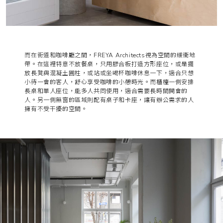
而在街道和咖啡廳之間，FREYA Architects視為空間的緩衝地
帶。在這裡特意不放餐桌，只用膠合板打造方形座位，或是擺
放長凳與混凝土圓柱，或站或坐喝杯咖啡休息一下，適合只想
小待一會的客人，舒心享受咖啡的小憩時光。而櫃檯一側安排
長桌和單人座位，能多人共同使用，適合需要長時間開會的
人。另一側無窗的區域則配有桌子和卡座，讓有辦公需求的人
擁有不受干擾的空間。