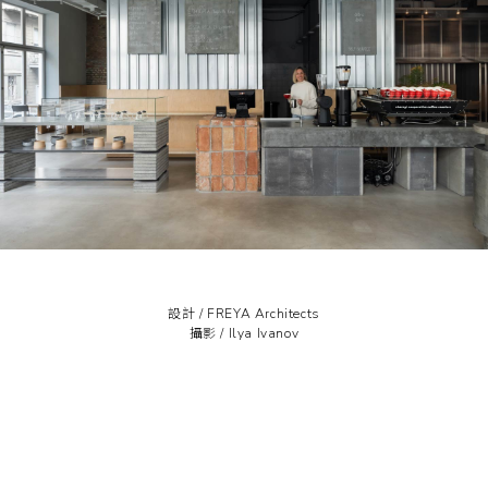
設計 /
FREYA Architects
攝影 /
Ilya Ivanov