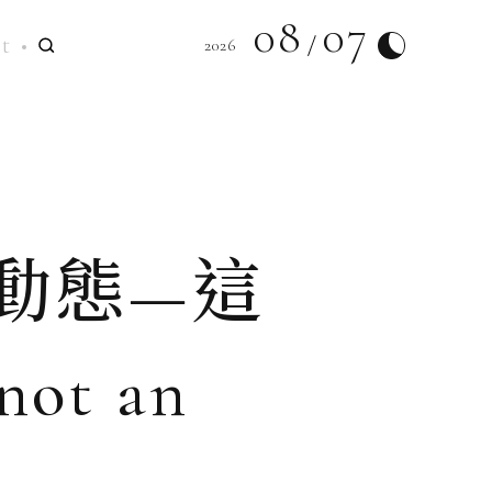
08
07
t
2026
動態—這
ot an