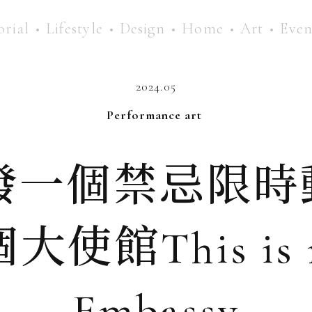
orial
Lifestyle
Design
Home
Art
Even
2024.05
Performance art
發一個禁忌限時
使館This is n
Embassy