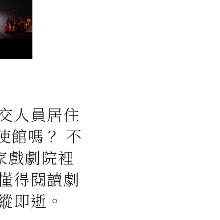
交人員居住
使館嗎？ 不
家戲劇院裡
懂得閱讀劇
縱即逝。