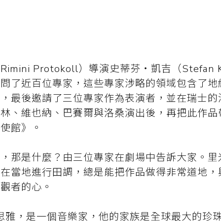
ini Protokoll）導演史蒂芬・凱吉（Stefan 
訪問了近百位專家，這些專家涉略的領域包含了地
等，最後邀請了三位專家作為表演者，並在瑞士的
柏林、維也納、巴賽爾與洛桑演出後，再把此作品
大使館》。
館，那是什麼？由三位專家在劇場中告訴大家。里
」在當地進行田調，總是能把作品做得非常道地，
動觀者的心。
王思雅，是一個音樂家，他的家族是全球最大的珍