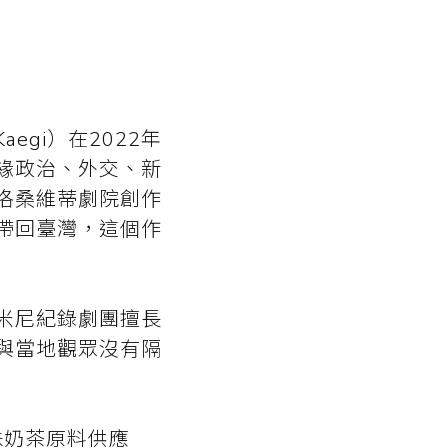
Kaegi）在2022年
緣政治、外交、新
洛桑維蒂劇院創作
帶回臺灣，這個作
米尼紀錄劇團擅長
與當地觀眾沒有隔
珠奶茶原料供應