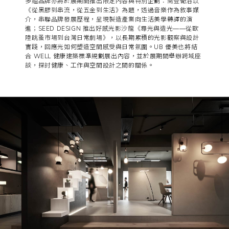
多組品牌亦將於展期間推出限定內容與特別企劃：喬登衛浴以
《從黑膠到串流，從五金到生活》為題，透過音樂作為敘事媒
介，串聯品牌發展歷程，呈現製造產業向生活美學轉譯的演
進；SEED DESIGN 推出好感光影沙龍《尋光與造光——從歐
陸跳蚤市場到台灣日常劇場》，以長期累積的光影觀察與設計
實踐，回應光如何塑造空間感受與日常氛圍。UB 優美也將結
合 WELL 健康建築標準規劃展出內容，並於展期間舉辦跨域座
談，探討健康、工作與空間設計之間的關係。