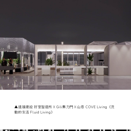
▲遠雄建設 好室智造所ＸGili集力門Ｘ山恩 COVE Living《流
動的生活 Fluid Living》