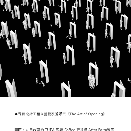
▲霖陽設計工程Ｘ藝術家范承宗《The Art of Opening》
同時，來自台南的 TUPA 客廳 Coffee 更將與 After Form後序