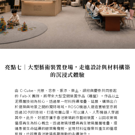
亮點七｜大型藝術裝置登場，走進設計與材料構築
的沉浸式體驗
由 C-Cube、元根、忠泰、振添、樂土、頡欣與慶泰共同發起
的 Fab-X 團隊，將帶來大型空間裝置作品《離屋》。作品以土
泥積層技術為核心，透過單一材料持續堆疊、延展，構築出介
於建築與地景之間的獨特場域。ROSO機器人建造實驗室亦將
透過3D列印技術，打造地層山景，可以讓人、人形機器人穿越
其中。此外，好感亦攜手春池玻璃創作藝術裝置，以回收玻璃
循環再生為核心概念，透過玻璃球體與再生玻璃層層堆疊，環
繞象徵生命延續的銀葉橄欖樹，呈現材料從廢棄到重生的循環
旅程，也呼應春池玻璃長期推動的永續理念。