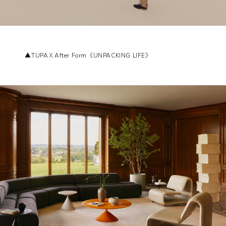
▲TUPAＸAfter Form《UNPACKING LIFE》