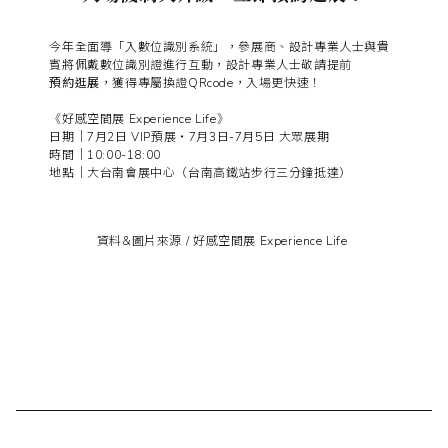
今年全面導「入數位識別系統」，參展商、設計專業人士與貴
賓將佩戴數位識別證進行互動，設計專業人士敬請提前
預約逛展
，獲得專屬換證QRcode，入場更快速！
《好感空間展 Experience Life》
日期｜7月2日 VIP預展・7月3日-7月5日 大眾展期
時間｜10:00-18:00
地點｜大台南會展中心（台南高鐵站步行三分鐘抵達）
資料&圖片來源 /
好感空間展 Experience Life