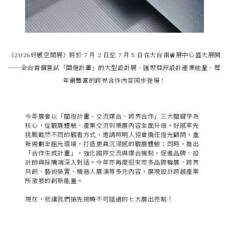
《2026好感空間展》將於 7 月 2 日至 7 月 5 日在大台南會展中心盛大展開
——全台首個嘗試「關燈計畫」的大型設計展、匯聚亞洲設計產業能量、歷
年最豐富的跨界合作內容同步登場！
今年展會以「關燈計畫、交流媒合、跨界合作」三大關鍵字為
核心，從觀展體驗、產業交流到策展內容全面升級。好感率先
挑戰截然不同的觀看方式，邀請照明人協會擔任燈光顧問，重
新規劃全館光環境，打造更具沉浸感的觀展體驗；同時，推出
「合作生成計畫」，強化國際交流與媒合機制，促進品牌、設
計師與採購端深入對話。今年亦再度迎來眾多品牌聯展、跨界
共創、藝術裝置、機器人展演等多元內容，展現設計跨越產業
所激發的創新能量。
現在，就讓我們搶先揭曉不可錯過的七大展出亮點！