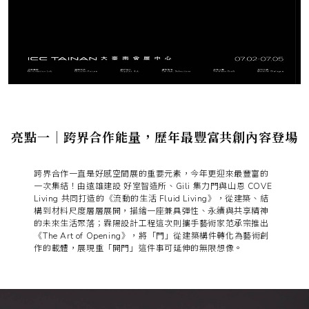
亮點一｜跨界合作能量，歷年最豐富共創內容登場
跨界合作一直是好感空間展的重要元素，今年更迎來最豐富的
一次集結！由遠雄建設 好室智造所、Gili 集力門與山恩 COVE
Living 共同打造的《流動的生活 Fluid Living》，從建築、結
構到材料尺度層層展開，描繪一座兼具彈性、永續與共享精神
的未來生活聚落；霖陽設計工程這次則攜手藝術家范承宗推出
《The Art of Opening》，將「門」從建築構件轉化為藝術創
作的載體，展現重「開門」這件事可延伸的無限想像。