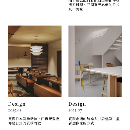
備足三款配料就能自由變化多樣
壽司料理，三個夏天必學的日式
爽口美味
Design
Design
2025.07
2025.01
實踐永續的加拿大共居建築，重
貫徹日本美學精神，西班牙餐廳
新想像家的方式
傳遞日式的質樸內斂