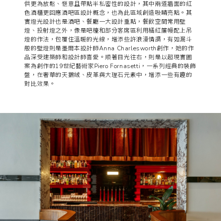
實燈光設計也是酒吧、餐廳一大設計重點，餐飲空間常用壁
燈、投射燈之外，像是吧檯和部分客席區利用橘紅簾幔配上吊
燈的作法，包覆住溫暖的光線，增添些許浪漫情調，有如漏斗
般的壁燈則是墨爾本設計師Anna Charlesworth創作，她的作
品深受建築師和設計師喜愛。順著目光往右，則是以超現實圖
案為創作的19世紀藝術家Piero Fornasetti，一系列經典的裝飾
盤，在奢華的天鵝絨、皮革與大理石元素中，增添一些有趣的
對比效果。