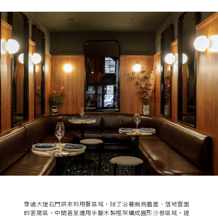
穿過大理石門拱來到用餐區域，除了沿著兩側牆面、落地窗面
的客席區，中間甚至運用半腰木製框架構成圓形沙發區域，提
供更為放鬆、愜意且帶點半私密性的設計，其中兩道牆面的紅
色酒櫃更回應酒吧區設計概念，也為此區域創造吸睛亮點。其