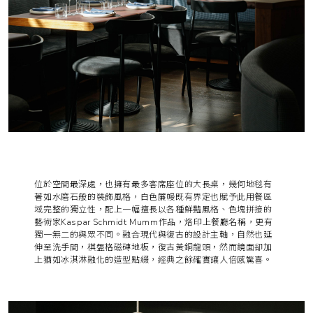
位於空間最深處，也擁有最多客席座位的大長桌，幾何地毯有
著如水磨石般的裝飾風格，白色簾幔既有界定也賦予此用餐區
域完整的獨立性，配上一幅擅長以各種鮮豔風格、色塊拼接的
藝術家Kaspar Schmidt Mumm作品，烙印上餐廳名稱，更有
獨一無二的與眾不同。融合現代與復古的設計主軸，自然也延
伸至洗手間，棋盤格磁磚地板，復古黃銅龍頭，然而鏡面卻加
上猶如冰淇淋融化的造型點綴，經典之餘確實讓人倍感驚喜。