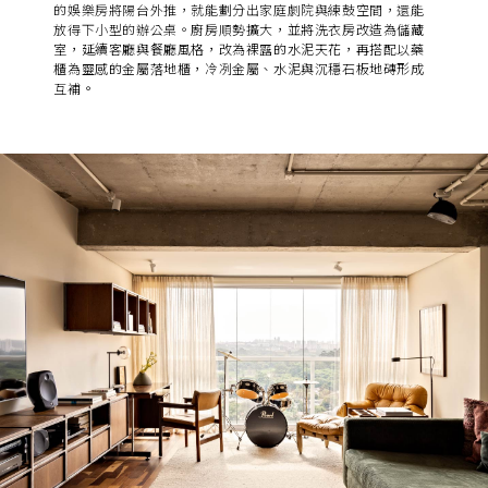
的娛樂房將陽台外推，就能劃分出家庭劇院與練鼓空間，還能
放得下小型的辦公桌。
廚房順勢擴大，並將洗衣房改造為儲藏
室，延續客廳與餐廳風格，改為裸露的水泥天花，再搭配以藥
櫃為靈感的金屬落地櫃，冷冽金屬、水泥與沉穩石板地磚形成
互補。