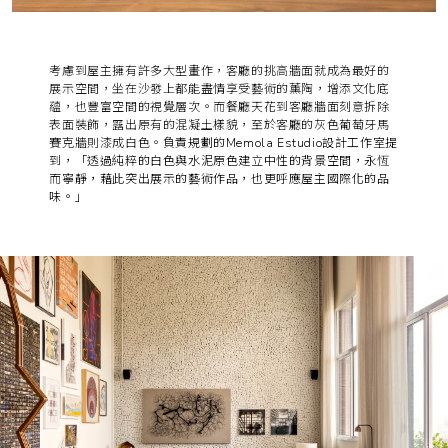
考慮到屋主擁有許多大型畫作，客廳的挑高牆面就成為最好的
展示空間，坐在沙發上都能盡情享受藝術的薰陶，增添文化底
蘊，也豐富空間的視覺層次。而餐廳天花到客廳牆面刻意拆除
表面裝飾，露出原有的混凝土樣貌，至於客廳的灰色葡萄牙馬
賽克牆則漆成白色。
負責規劃的Memola Estudio設計工作室提
到，「透過純粹的白色與水泥原色建立中性的背景空間，永恆
而寧靜，藉此突出展示的藝術作品，也更呼應屋主國際化的品
味。」