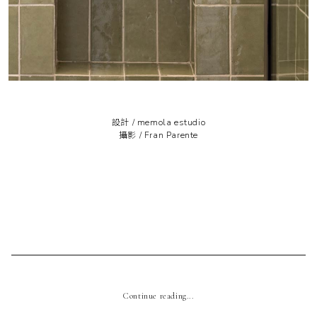
設計 /
memola estudio
攝影 /
Fran Parente
Continue reading...