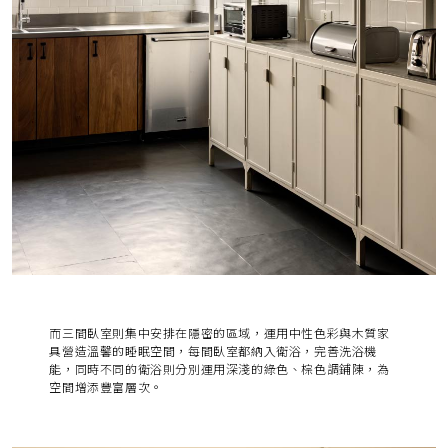
而三間臥室則集中安排在隱密的區域，運用中性色彩與木質家
具營造溫馨的睡眠空間，每間臥室都納入衛浴，完善洗浴機
能，同時不同的衛浴則分別運用深淺的綠色、棕色調鋪陳，為
空間增添豐富層次。