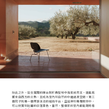
除此之外，這些
寬闊的陽台對於典型地中海氣候而言，還能抵
禦來自西方的炎熱
，並成為室內到自然的中繼過渡空間。
第三
個院子則是一個帶游泳池的縱向平台
，且延伸到橄欖樹林中，
可以欣賞到壯麗的日落景色。
當然，整個家的室內都能隨時看