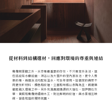
從材料到結構選材，回應對環境的尊重與連結
橄欖樹景觀之外，水亦是最重要的存在，不只是室外泳池，還
包括設有水療設施、淋浴以及大窗戶的室內游泳池，更令人羨
慕的是，兩個泳池均配有溫水，可全年使用。這個家的
與眾不
同更在於材料、顏色和紋理，立面和地板以赤陶為主，將建築
徹底融入環境之中
，另外充滿異國情調的大理石，如伊朗石灰
華、黃銅和橄欖綠細緻木工，對比鮮明的紋理，與水景相互映
襯，營造和諧的獨特氛圍。