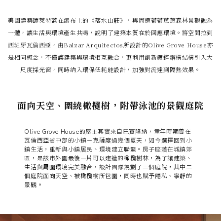
美國建築師萊特蓋在瀑布上的《落水山莊》，與周遭鬱鬱蔥蔥森林景觀融為
一體，讓生活與環境產生共鳴，說明了建築本質在於回應環境。將空間拉到
西班牙瓦倫西亞，由Balzar Arquitectos所設計的Olive Grove House亦
是相同概念，不僅讓建築與環境相互融合，更利用創新鍍鋅鋼構結構引入大
尺度採光窗，同時納入環保低耗能設計，加強對流達到隔熱效果。
面向天空、圍繞橄欖樹，附帶泳池的景觀庭院
Olive Grove House的屋主其實來自巴賽隆納，童年時期曾在
瓦倫西亞省中部的小鎮－克薩度過幾個夏天，如今選擇回到小
鎮生活，重新與小鎮居民、環境建立聯繫。房子座落在城鎮郊
區，是該市外圍最後一片可以建造的橄欖樹林，
為了讓建築、
生活與周圍環境完美融合
，設計團隊規劃了三個庭院，其中
二
個庭院面向天空、被橄欖樹所包圍，同時也賦予隱私、寧靜的
景觀。