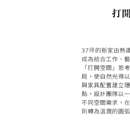
打
37坪的新家由熟識
成為結合工作、
「打開空間」思
局，使自然光得
與家具配置建立
點。
設計團隊以
不同空間需求
，
則轉為溫潤的圓