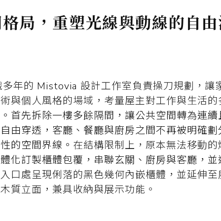
開格局，重塑光線與動線的自由
多年的 Mistovia 設計工作室負責操刀規劃，
藝術與個人風格的場域，考量屋主對工作與生活的
考。首先拆除一樓多餘隔間，讓公共空間轉為連續
以自由穿透，客廳、餐廳與廚房之間不再被明確劃
隱性的空間界線。
在結構限制上，原本無法移動的
一體化訂製櫃體包覆，串聯玄關、廚房與客廳，並
在入口處呈現俐落的黑色幾何內嵌櫃體，並延伸至
弧木質立面，兼具收納與展示功能。