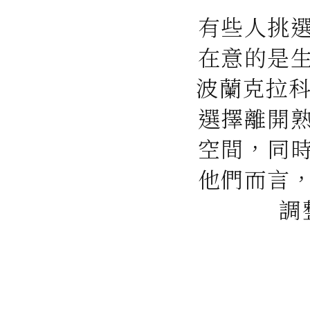
有些人挑
在意的是
波蘭克拉科夫
選擇離開
空間，同
他們而言
調