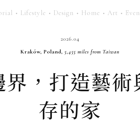
orial
Lifestyle
Design
Home
Art
Even
2026.04
Kraków, Poland,
5,455 miles from Taiwan
邊界，打造藝術
存的家