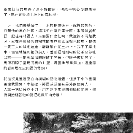
原來叔叔的馬得了治不好的病，他親手把心愛的馬宰
了，就在夏牧場山坡上的森林裡。
「走，我們去幫個忙！」木拉提快速吞下碗裡的奶茶、
抓起他的黑色外套，讓我坐在摩托車後座，跟著鄰居叔
叔一起往森林裡去。是要幫什麼忙啊？我還搞不清楚狀
況，就在光影散落的樹林間看見那匹深棕色的馬，牠像
一隻巨大的絨毛娃娃，靜靜躺在泥土地上。我下了摩托
車，慢慢地繞到牠的前方，差點把剛剛喝的奶茶全部吐
出來———牠黑溜溜的眼睛半開著，但脖子被切開了，
馬頭和脖子呈現詭異的 L 型，周圍全部是鮮血，還能隱
約看到埋在皮肉裡的骨頭。
我從沒見過這麼血肉模糊的動物遺體，但接下來的畫面
更讓我震驚：木拉提、鄰居叔叔還有另外兩個男人，一
人拿一把哈薩克小刀，用力割下馬兒四條腿的前肢，然
後開始延著牠的腿把毛皮和肉分離！