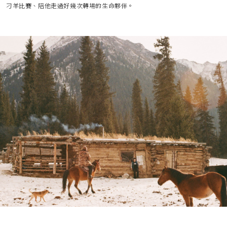
刁羊比賽、陪他走過好幾次轉場的生命夥伴。