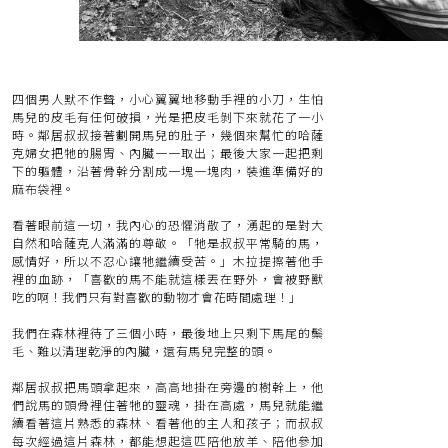
四個男人默不作聲，小心翼翼地移動手裡的小刀，生怕
馬兒的皮毛有任何破損，光是把皮毛剝下來就花了一小
時。鄰居叔叔接著劃開馬兒的肚子，幾個來幫忙的哈薩
克婦女把牠的腸胃、內臟一一取出；最後大家一起把剩
下的軀體，沿著骨幹分割成一塊一塊肉，裝進準備好的
麻布袋裡。
看著眼前這一切，我內心的恐懼消散了，湧起的是對大
自然和哈薩克人滿滿的尊敬。「牠是叔叔平常騎的馬，
感情好，所以不忍心讓牠繼續受苦。」木拉提擦著他手
裡的血跡，「喜歡的馬不能就這樣丟在野外，會被野獸
吃的啊！我們只有對喜歡的動物才會花時間處理！」
我們在森林裡待了三個小時，最後地上只剩下馬尾的鬃
毛、難以清理乾淨的內臟，還有馬兒完整的頭。
鄰居叔叔把馬頭拿起來，高高地掛在旁邊的樹幹上，他
們說馬的頭骨裡住著牠的靈魂，掛在高處，馬兒就能繼
續看著這片熟悉的森林、看著他的主人和孩子；而叔叔
每次經過這片森林，都能想起這匹陪他放羊、陪他參加