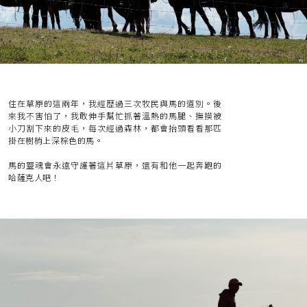
住在草原的這兩年，我經歷過三次牧民與馬的道別。後
來我不害怕了，我敢伸手幫忙抓著溫熱的馬腿、撫摸被
小刀割下來的皮毛，每次經過森林，都會抬頭看看那匹
掛在樹梢上深棕色的馬。
馬的靈魂會永遠守護著這片草原，還有和他一起奔跑的
哈薩克人吧！