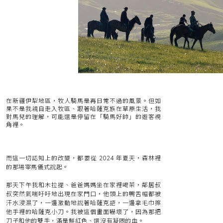
在新疆伊犁地區，牧人騎馬是再日常不過的風景。但如
果不是我親自走入牧區、跟著哈薩克族在草原生活，我
對馬兒的理解，可能還是停留在「騎馬好帥」的遊客視
角裡。
而這一切認知上的改變，都要從 2024 年夏天，森林裡
的那場宰馬儀式說起。
那天下午我和木拉提、爸爸媽媽坐在家裡喝茶，鄰居叔
叔突然氣喘吁吁地出現在家門口，他頭上的鴨舌帽都被
汗水浸濕了，一邊激動地說著哈薩克語，一邊拿毛巾擦
他手裡的哈薩克小刀。我被這個畫面嚇壞了，因為那把
刀子和他的雙手，滿是鮮紅色、還沒有凝固的血。